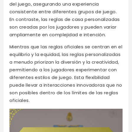
del juego, asegurando una experiencia
consistente entre diferentes grupos de juego.
En contraste, las reglas de casa personalizadas
son creadas por los jugadores y pueden variar
ampliamente en complejidad e intención.
Mientras que las reglas oficiales se centran en el
equilibrio y la equidad, las reglas personalizadas
a menudo priorizan la diversión y la creatividad,
permitiendo a los jugadores experimentar con
diferentes estilos de juego. Esta flexibilidad
puede llevar a interacciones innovadoras que no
son posibles dentro de los límites de las reglas
oficiales.