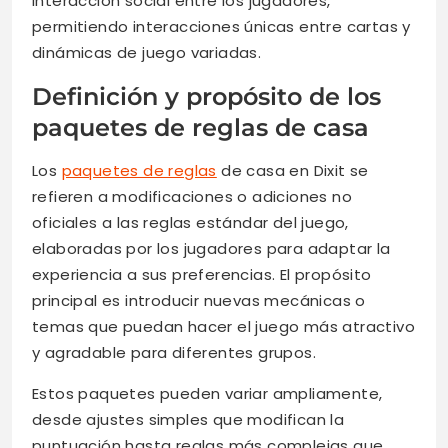
interacción social entre los jugadores,
permitiendo interacciones únicas entre cartas y
dinámicas de juego variadas.
Definición y propósito de los
paquetes de reglas de casa
Los
paquetes de reglas
de casa en Dixit se
refieren a modificaciones o adiciones no
oficiales a las reglas estándar del juego,
elaboradas por los jugadores para adaptar la
experiencia a sus preferencias. El propósito
principal es introducir nuevas mecánicas o
temas que puedan hacer el juego más atractivo
y agradable para diferentes grupos.
Estos paquetes pueden variar ampliamente,
desde ajustes simples que modifican la
puntuación hasta reglas más complejas que