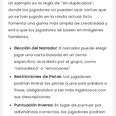
Un ejemplo es la regla de “sin duplicados”,
donde los jugadores no pueden usar cartas que
ya se han jugado en la ronda actual. Esto
fomenta una gama más amplia de creatividad y
evita que los jugadores se basen en imágenes
familiares.
Elección del Narrador:
El narrador puede elegir
jugar una carta basada en un tema
específico acordado por el grupo, como
“naturaleza” o “emociones”.
Restricciones de Pistas:
Los jugadores
podrían limitar las pistas a una sola palabra o
frase, obligándolos a ser más ingeniosos con
sus descripciones.
Puntuación Inversa:
En lugar de puntuar por
adivinanzas correctas, los jugadores podrían