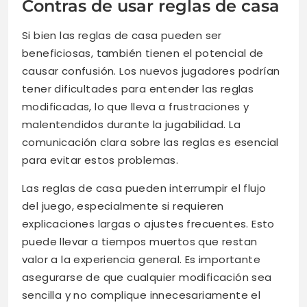
Contras de usar reglas de casa
Si bien las reglas de casa pueden ser
beneficiosas, también tienen el potencial de
causar confusión. Los nuevos jugadores podrían
tener dificultades para entender las reglas
modificadas, lo que lleva a frustraciones y
malentendidos durante la jugabilidad. La
comunicación clara sobre las reglas es esencial
para evitar estos problemas.
Las reglas de casa pueden interrumpir el flujo
del juego, especialmente si requieren
explicaciones largas o ajustes frecuentes. Esto
puede llevar a tiempos muertos que restan
valor a la experiencia general. Es importante
asegurarse de que cualquier modificación sea
sencilla y no complique innecesariamente el