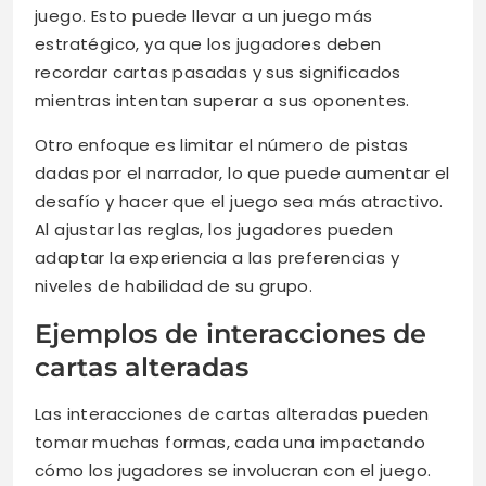
juego. Esto puede llevar a un juego más
estratégico, ya que los jugadores deben
recordar cartas pasadas y sus significados
mientras intentan superar a sus oponentes.
Otro enfoque es limitar el número de pistas
dadas por el narrador, lo que puede aumentar el
desafío y hacer que el juego sea más atractivo.
Al ajustar las reglas, los jugadores pueden
adaptar la experiencia a las preferencias y
niveles de habilidad de su grupo.
Ejemplos de interacciones de
cartas alteradas
Las interacciones de cartas alteradas pueden
tomar muchas formas, cada una impactando
cómo los jugadores se involucran con el juego.