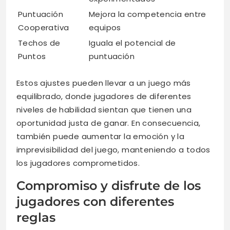
Puntuación
Mejora la competencia entre
Cooperativa
equipos
Techos de
Iguala el potencial de
Puntos
puntuación
Estos ajustes pueden llevar a un juego más
equilibrado, donde jugadores de diferentes
niveles de habilidad sientan que tienen una
oportunidad justa de ganar. En consecuencia,
también puede aumentar la emoción y la
imprevisibilidad del juego, manteniendo a todos
los jugadores comprometidos.
Compromiso y disfrute de los
jugadores con diferentes
reglas