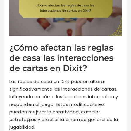
¿Cómo afectan las reglas
de casa las interacciones
de cartas en Dixit?
Las reglas de casa en Dixit pueden alterar
significativamente las interacciones de cartas,
influyendo en cómo los jugadores interpretan y
responden al juego. Estas modificaciones
pueden mejorar la creatividad, cambiar
estrategias y afectar la dinámica general de la
jugabilidad.