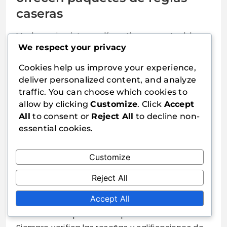
caseras
Muchos minoristas en línea tienen en stock los
We respect your privacy
paquetes de reglas caseras de juego rápido de
Dixit, proporcionando comodidad y a menudo
Cookies help us improve your experience,
precios competitivos. Sitios web como Amazon
deliver personalized content, and analyze
y eBay frecuentemente tienen estos paquetes
traffic. You can choose which cookies to
disponibles, a veces a precios descontados.
allow by clicking
Customize
. Click
Accept
Además, sitios web especializados en juegos de
All
to consent or
Reject All
to decline non-
mesa a menudo presentan paquetes exclusivos
essential cookies.
o ediciones limitadas.
Customize
Target y Walmart también son opciones
confiables para comprar estos paquetes
en
Reject All
línea
. Generalmente ofrecen envío gratuito en
Accept All
pedidos superiores a cierta cantidad, lo que
facilita la compra de múltiples artículos a la vez.